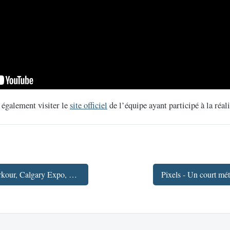
 également visiter le
site officiel
de l’équipe ayant participé à la réal
← Fav'Week : Watch Dogs Parkour, Calgary Expo, La pub expliquée, Vietnam
Pixels - Un court mét