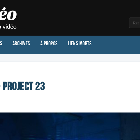
os
Archives
À propos
Liens morts
 PROJECT 23