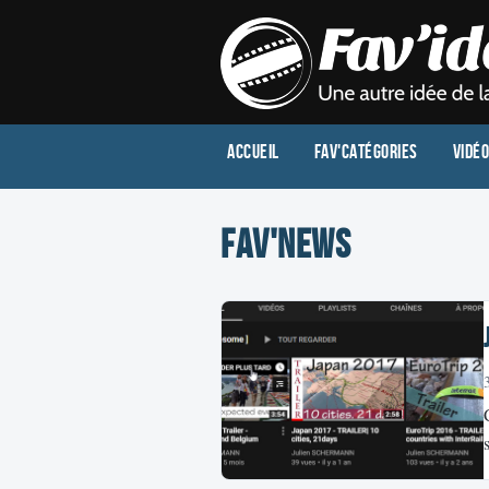
Accueil
Fav'Catégories
Vidé
Fav'News