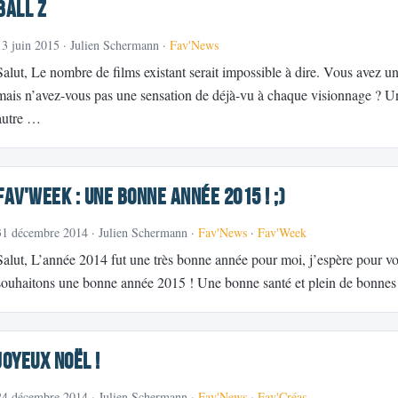
Ball Z
13 juin 2015
· Julien Schermann ·
Fav'News
Salut, Le nombre de films existant serait impossible à dire. Vous avez 
mais n’avez-vous pas une sensation de déjà-vu à chaque visionnage ? U
autre …
Fav'week : Une bonne année 2015 ! ;)
31 décembre 2014
· Julien Schermann ·
Fav'News
·
Fav'Week
Salut, L’année 2014 fut une très bonne année pour moi, j’espère pour v
souhaitons une bonne année 2015 ! Une bonne santé et plein de bonnes 
Joyeux Noël !
24 décembre 2014
· Julien Schermann ·
Fav'News
·
Fav'Créas