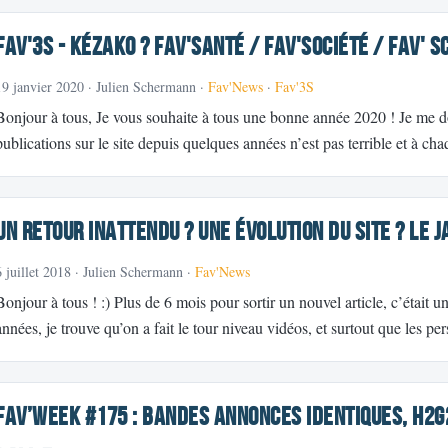
Fav'3S - Kézako ? Fav'Santé / Fav'Société / Fav' S
19 janvier 2020
· Julien Schermann ·
Fav'News
·
Fav'3S
Bonjour à tous, Je vous souhaite à tous une bonne année 2020 ! Je me d
publications sur le site depuis quelques années n’est pas terrible et à ch
Un retour inattendu ? une évolution du site ? le j
6 juillet 2018
· Julien Schermann ·
Fav'News
Bonjour à tous ! :) Plus de 6 mois pour sortir un nouvel article, c’était
années, je trouve qu’on a fait le tour niveau vidéos, et surtout que les p
Fav’week #175 : Bandes annonces identiques, H2G