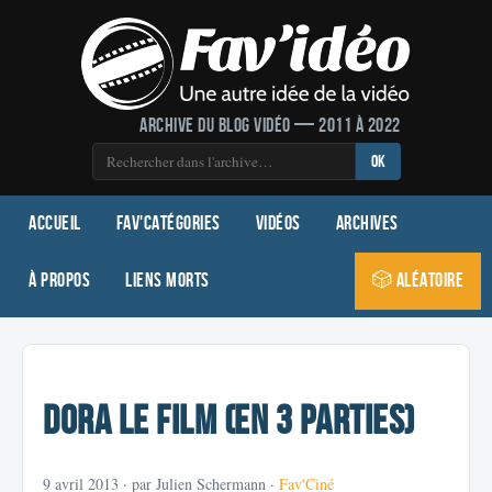
Archive du blog vidéo — 2011 à 2022
OK
Accueil
Fav'Catégories
Vidéos
Archives
À propos
Liens morts
🎲 Aléatoire
Dora le film (en 3 parties)
9 avril 2013
· par Julien Schermann ·
Fav'Ciné