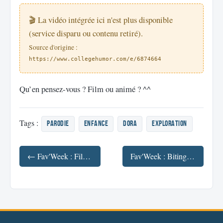
🎬 La vidéo intégrée ici n'est plus disponible
(service disparu ou contenu retiré).
Source d'origine :
https://www.collegehumor.com/e/6874664
Qu’en pensez-vous ? Film ou animé ? ^^
Tags :
parodie
enfance
DOra
exploration
← Fav'Week : Fills Monkey, Parkour, Interview MSN, Narayana Cabral
Fav'Week : Biting Elbows, Prop Wars, FF7 →