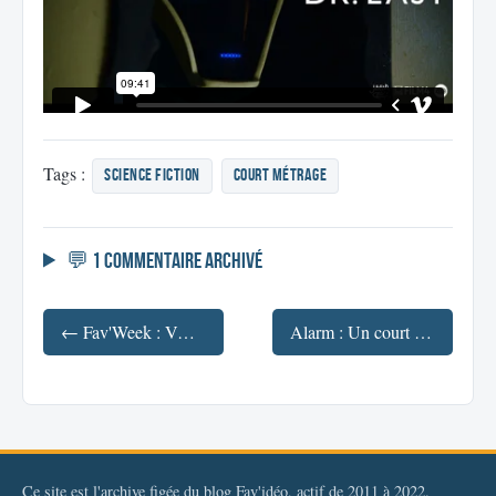
Tags :
science fiction
court métrage
💬 1 commentaire archivé
← Fav'Week : VGHS Season 2, World Without Mobile, Bye Bye Bunny, Le Syndrome Post-Rupture
Alarm : Un court métrage d'animation de Moo-hyun Jang →
Ce site est l'archive figée du blog Fav'idéo, actif de 2011 à 2022.