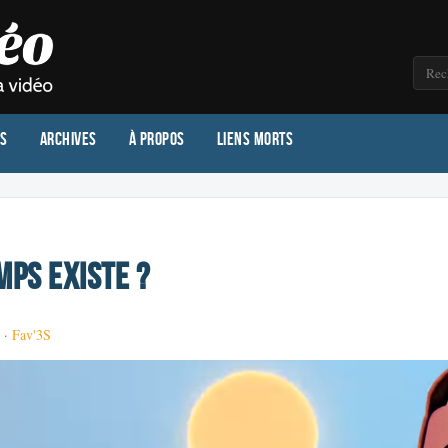
os
Archives
À propos
Liens morts
mps existe ?
 ·
Fav'3S