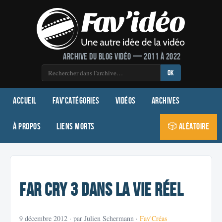
Archive du blog vidéo — 2011 à 2022
OK
Accueil
Fav'Catégories
Vidéos
Archives
À propos
Liens morts
🎲 Aléatoire
Far Cry 3 dans la vie réel
9 décembre 2012
· par Julien Schermann ·
Fav'Créas