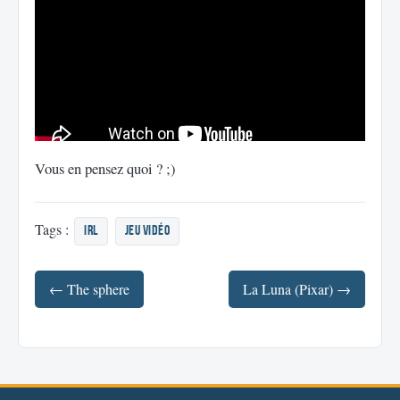
Vous en pensez quoi ? ;)
Tags :
irl
jeu vidéo
← The sphere
La Luna (Pixar) →