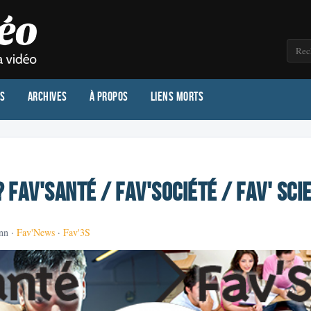
os
Archives
À propos
Liens morts
? Fav'Santé / Fav'Société / Fav' Sci
nn ·
Fav'News
·
Fav'3S