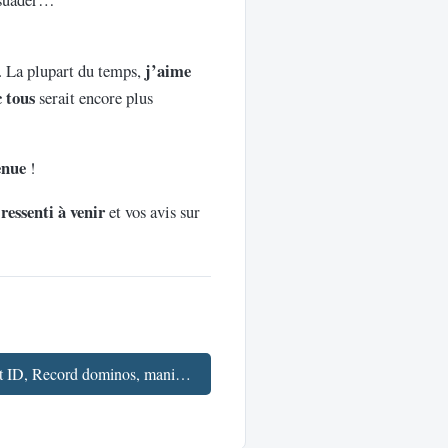
!
j’aime
. La plupart du temps,
c tous
serait encore plus
enue
!
ressenti à venir
et vos avis sur
Fav’week #202 : Content ID, Record dominos, manipulation souvenirs et pollution de l'air →