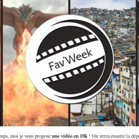
une vidéo en 10k
temps, moi je vous propose
! On verra ensuite la dé