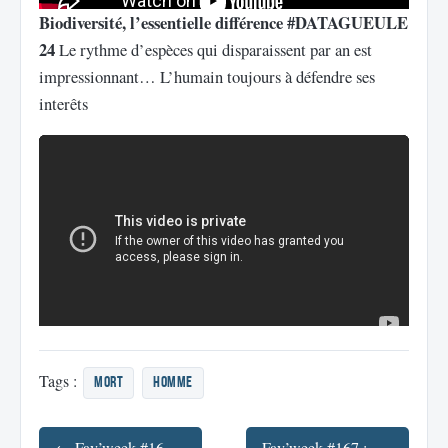
Biodiversité, l’essentielle différence #DATAGUEULE
24
Le rythme d’espèces qui disparaissent par an est
impressionnant… L’humain toujours à défendre ses
interêts
Tags :
mort
homme
← Fav’week #169 : Prix Médicament, Hacking Car, phone and Traffics
Fav’week #167 : HD 10k, Technophobie, Quinquin Express, GoT4 Making of →