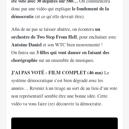
été voté avec 30 députés sur 580…
On commencera
le fondement de la
donc par une vidéo qui explique
démocratie
(et ce qu’elle devrait être).
un
Afin de ne pas se laisser abattre, on écoutera
orchestre de Two Step From Hell
, pour enchaîner avec
Antoine Daniel
et son WTC bien mouvementé !
3 filles qui vont danser en faisant des
On finira sur
chorégraphie
sur un ensemble de musiques.
J’AI PAS VOTÉ - FILM COMPLET (46 mn)
Le
système démocratique s’est bien dégradé avec les
années… Revenir à un tirage au sort de au lieu d’un vote
non représentatif semble être une bonne idée. Cette
vidéo va vous faire (re) découvrir la démocratie.