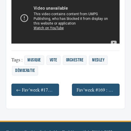
Tags :
musique
vote
orchestre
medley
Démocratie
← Fav’week #171 : Démocratie, Neutralité du net, Freerunning, Expériences avec la musique
Fav’week #169 : Prix Médicament, Hacking Car, phone and Traffics →