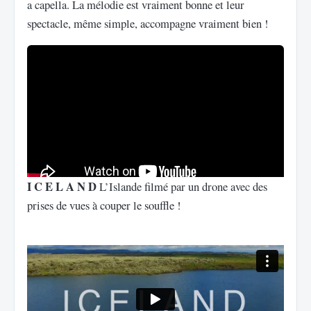
a capella. La mélodie est vraiment bonne et leur
spectacle, même simple, accompagne vraiment bien !
I C E L A N D
L’Islande filmé par un drone avec des
prises de vues à couper le souffle !