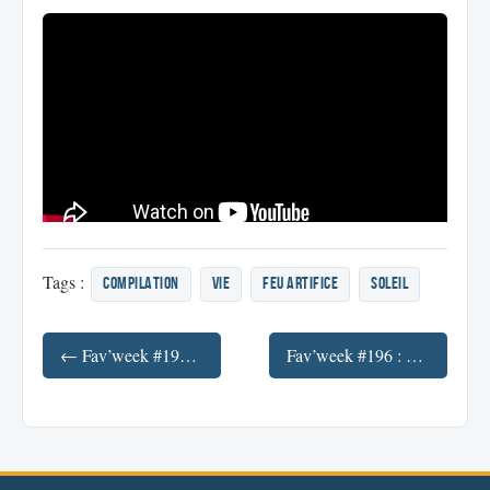
Tags :
compilation
vie
feu artifice
soleil
← Fav’week #198 : DataGueule, où comment expliquer le monde avec le Big Data
Fav’week #196 : La démocratie, les votes, à quand le changement ? →