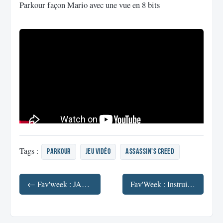
Parkour façon Mario avec une vue en 8 bits
Tags :
parkour
jeu vidéo
Assassin's Creed
← Fav'week : JAM - Le serial killer, Déjà Vu, Aug(de)mented Reality 2 , Jeux vidéos Doc.
Fav'Week : Instruisez-vous avec ces vidéos (Univers, Cerveau, Jeux hasard et SE :) →