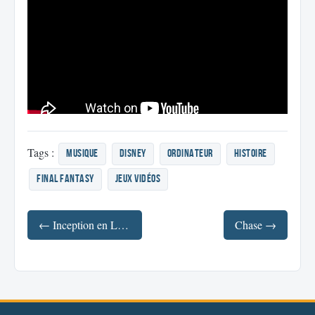
Tags :
musique
disney
ordinateur
histoire
final fantasy
jeux vidéos
← Inception en LEGO
Chase →