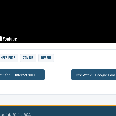
experience
zombie
dessin
← Fav'Week : Stick Figure Spotlight 3, Internet sur le cerveau, Cosplay, Effets Iron Man 3
, actif de 2011 à 2022.