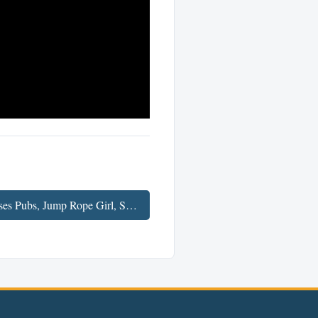
Fav'Week : Google Glasses Pubs, Jump Rope Girl, Spy vs Guy, 1999 →