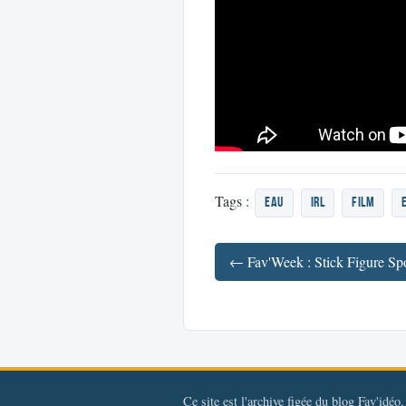
Tags :
eau
irl
film
Ce site est l'archive figée du blog Fav'idéo