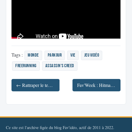
Tags :
monde
parkour
vie
jeu vidéo
freerunning
Assassin's Creed
← Rattraper le temps perdu
Fav'Week : Hitman, Hipster Disney Princess, Zombie Mall, Moon Trance →
Ce site est l'archive figée du blog Fav'idéo, actif de 2011 à 2022.