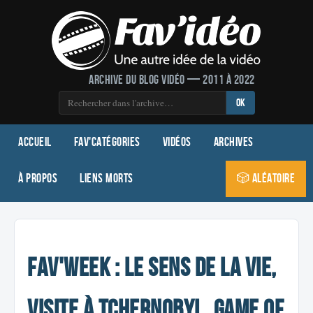
Archive du blog vidéo — 2011 à 2022
OK
Accueil
Fav'Catégories
Vidéos
Archives
À propos
Liens morts
🎲 Aléatoire
Fav'week : Le sens de la vie,
Visite à Tchernobyl, GAME of