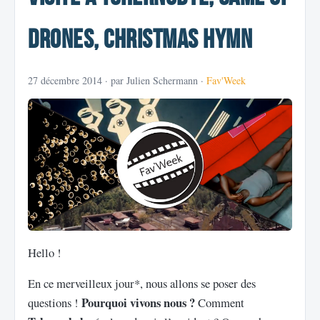
DRONES, Christmas Hymn
27 décembre 2014
· par Julien Schermann ·
Fav'Week
Hello !
En ce merveilleux jour*, nous allons se poser des
Pourquoi vivons nous ?
questions !
Comment