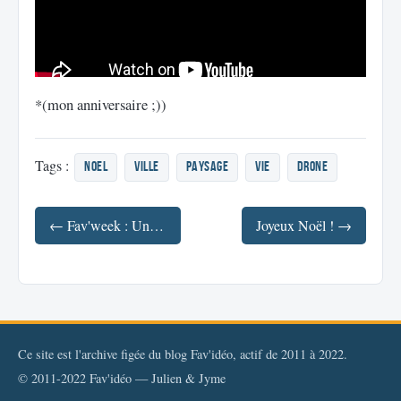
*(mon anniversaire ;))
Tags :
Noel
ville
paysage
vie
drone
← Fav'week : Une bonne année 2015 ! ;)
Joyeux Noël ! →
Ce site est l'archive figée du blog Fav'idéo, actif de 2011 à 2022.
© 2011-2022 Fav'idéo — Julien & Jyme