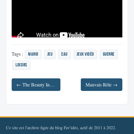
Tags :
mario
jeu
eau
jeux vidéo
guerre
loisirs
← The Beauty Inside
Mauvais Rôle →
Ce site est l'archive figée du blog Fav'idéo, actif de 2011 à 2022.