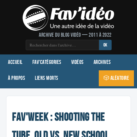
Archive du blog vidéo — 2011 à 2022
OK
Accueil
Fav'Catégories
Vidéos
Archives
À propos
Liens morts
🎲 Aléatoire
Fav'Week : Shooting The
Tube, Old vs. New School,