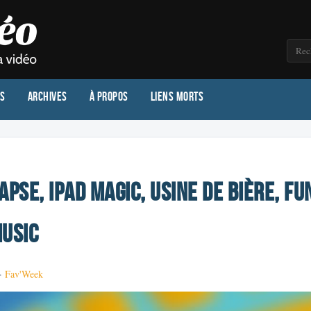
os
Archives
À propos
Liens morts
apse, Ipad Magic, Usine de bière, Fu
music
 ·
Fav'Week