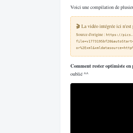
Voici une compilation de plusie
🎬 La vidéo intégrée ici n'est
Source d'origine :
https://pics.
file=v1773195bf20&autoStart
or%2Exml&xmldatasource=http
Comment rester optimiste en pé
oublié ^^