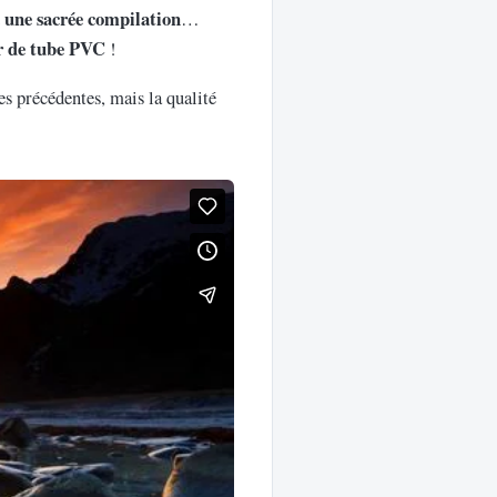
c une sacrée compilation
…
r de tube PVC
!
es précédentes, mais la qualité