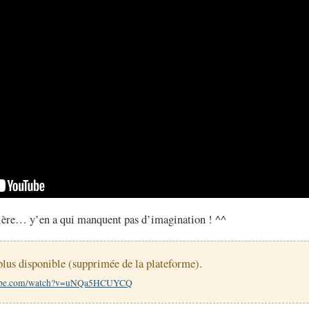
ière… y’en a qui manquent pas d’imagination ! ^^
plus disponible (supprimée de la plateforme).
tube.com/watch?v=uNQa5HCUYCQ