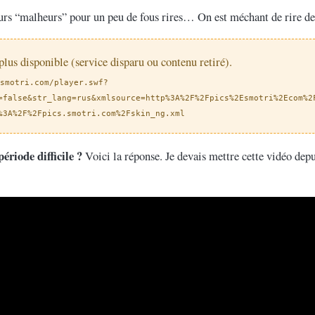
urs “malheurs” pour un peu de fous rires… On est méchant de rire de 
 plus disponible (service disparu ou contenu retiré).
smotri.com/player.swf?
=false&str_lang=rus&xmlsource=http%3A%2F%2Fpics%2Esmotri%2Ecom%2
%3A%2F%2Fpics.smotri.com%2Fskin_ng.xml
riode difficile ?
Voici la réponse. Je devais mettre cette vidéo dep