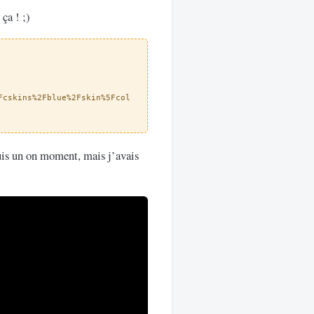
ça ! ;)
Fcskins%2Fblue%2Fskin%5Fcol
uis un on moment, mais j’avais