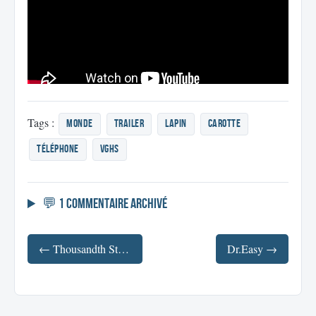
Tags :
monde
Trailer
lapin
carotte
téléphone
VGHS
💬 1 commentaire archivé
← Thousandth Street : Un court métrage inspiré de Blade Runner
Dr.Easy →