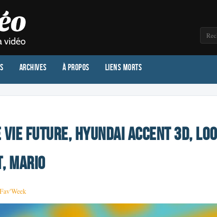
os
Archives
À propos
Liens morts
 vie future, Hyundai Accent 3D, Lo
t, Mario
Fav'Week