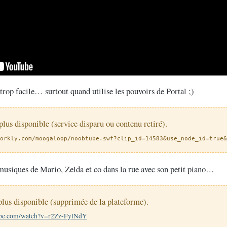
trop facile… surtout quand utilise les pouvoirs de Portal ;)
 plus disponible (service disparu ou contenu retiré).
orkly.com/moogaloop/noobtube.swf?clip_id=14583&use_node_id=true&
s musiques de Mario, Zelda et co dans la rue avec son petit piano…
plus disponible (supprimée de la plateforme).
ube.com/watch?v=r2Zz-FylNdY