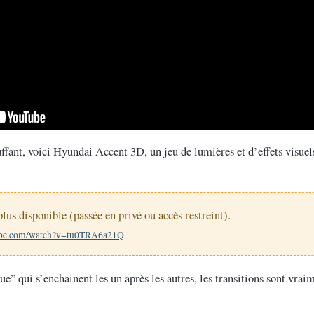
ffant, voici Hyundai Accent 3D, un jeu de lumières et d’effets visue
lus disponible (passée en privé ou accès restreint).
ube.com/watch?v=tu0TRA6a21Q
e” qui s’enchainent les un après les autres, les transitions sont vraim