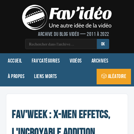
Archive du blog vidéo — 2011 à 2022
OK
Accueil
Fav'Catégories
Vidéos
Archives
À propos
Liens morts
🎲 Aléatoire
Fav'week : X-Men effetcs,
L'incroyable addition,