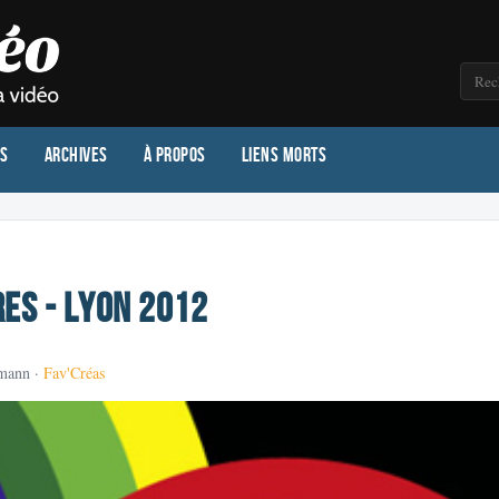
os
Archives
À propos
Liens morts
res - Lyon 2012
rmann ·
Fav'Créas