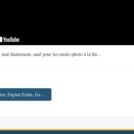
si mal finalement, sauf pour les minis photo à la fin…
← Fav'Week : Zelda Pot Smasher, Digital Zelda, Gangnam NASA, MARIO WARFARE