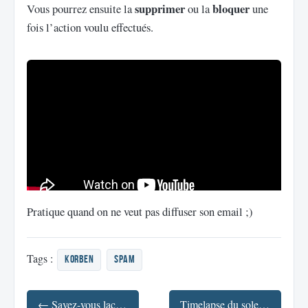
supprimer
bloquer
Vous pourrez ensuite la
ou la
une
fois l’action voulu effectués.
Pratique quand on ne veut pas diffuser son email ;)
Tags :
korben
spam
← Savez-vous lacer vos chaussures ?
Timelapse du soleil sur 10 ans →