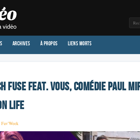
os
Archives
À propos
Liens morts
h Fuse feat. VOUS, comédie Paul Mi
on life
·
Fav'Week