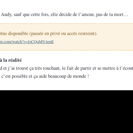
Andy, sauf que cette fois, elle décide de l’amour, pas de la mort…
lus disponible (passée en privé ou accès restreint).
tube.com/watch?v=IsCQqMV4enE
à la réalité
 et j’ai trouvé ça très touchant, le fait de partir et se mettre à l’éco
 c’est possible et ça aide beaucoup de monde !