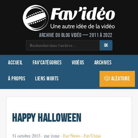
Archive du blog vidéo — 2011 à 2022
OK
Accueil
Fav'Catégories
Vidéos
Archives
À propos
Liens morts
🎲 Aléatoire
Happy Halloween
31 octobre 2013
· par jyme ·
Fav'News
·
Fav'Créas