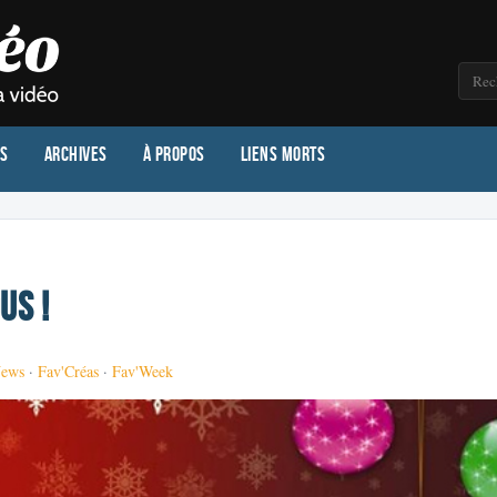
os
Archives
À propos
Liens morts
us !
News
·
Fav'Créas
·
Fav'Week