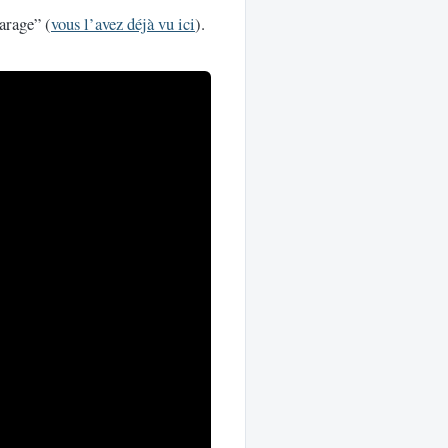
arage” (
vous l’avez déjà vu ici
).