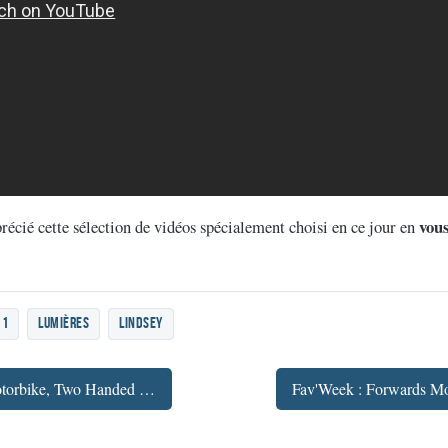
vou
écié cette sélection de vidéos spécialement choisi en ce jour en
11
lumières
Lindsey
← Fav'Week : Crazy Santa Motorbike, Two Handed Drawing, RimbaTubes: Wizards in Winter, Siri: Horror movie, BRNO HDR, The Modern Woman, Florida 2011