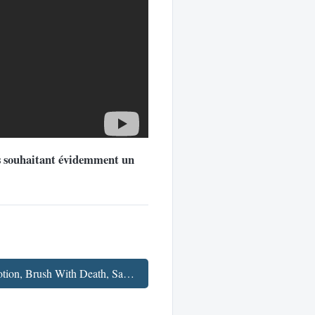
s souhaitant évidemment un
Fav'Week : Forwards Motion, Brush With Death, Salt Boarding, Google 2011, Illuminate the Heavens →