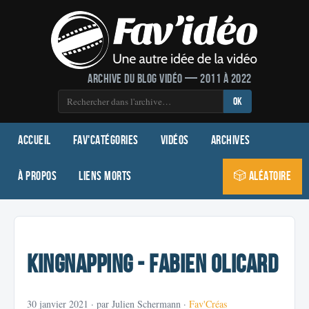
Archive du blog vidéo — 2011 à 2022
OK
Accueil
Fav'Catégories
Vidéos
Archives
À propos
Liens morts
🎲 Aléatoire
KingNapping - Fabien Olicard
30 janvier 2021
· par Julien Schermann ·
Fav'Créas