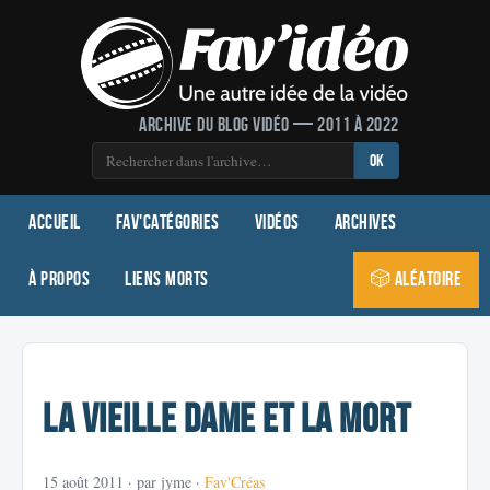
Archive du blog vidéo — 2011 à 2022
OK
Accueil
Fav'Catégories
Vidéos
Archives
À propos
Liens morts
🎲 Aléatoire
La vieille dame et la mort
15 août 2011
· par jyme ·
Fav'Créas