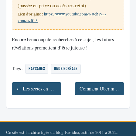
(passée en privé ou accès restreint).
Lien d'origine :
https://www.youtube.com/watch?v=-
zroazuzRb8
Encore beaucoup de recherches à ce sujet, les futurs
révélations promettent d’être juteuse !
Tags :
paysages
onde boréale
← Les sectes en France et Japon
Comment Uber manipule ses chauffeurs ? #arte →
Ce site est l'archive figée du blog Fav'idéo, actif de 2011 à 2022.