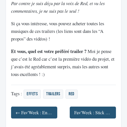
Par contre je suis déçu par la voix de Red, et vu les
commentaires, je ne suis pas le seul !
Si ça vous intéresse, vous pouvez acheter toutes les
musiques de ces trailers (les liens sont dans les “A
propos” des vidéos) !
Et vous, quel est votre préféré trailer ?
Moi je pense
que c’est le Red car c’est la première vidéo du projet, et
j’avais été agréablement surpris, mais les autres sont
tous excellents ! :)
Tags :
effets
trailers
red
← Fav'Week : En avant la musique ! (Facebook, Daft Punk, Waveya, 1986)
Fav'Week : Stick Figure Spotlight 3, Internet sur le cerveau, Cosplay, Effets Iron Man 3 →