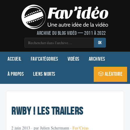
Archive du blog vidéo — 2011 à 2022
OK
Accueil
Fav'Catégories
Vidéos
Archives
À propos
Liens morts
🎲 Aléatoire
RWBY ! Les trailers
2 juin 2013
· par Julien Schermann ·
Fav'Créas