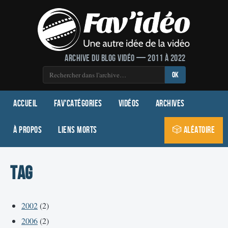
Archive du blog vidéo — 2011 à 2022
OK
Accueil
Fav'Catégories
Vidéos
Archives
À propos
Liens morts
🎲 Aléatoire
Tag
2002
(2)
2006
(2)