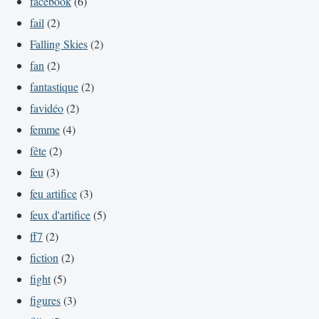
facebook
(6)
fail
(2)
Falling Skies
(2)
fan
(2)
fantastique
(2)
favidéo
(2)
femme
(4)
fête
(2)
feu
(3)
feu artifice
(3)
feux d'artifice
(5)
ff7
(2)
fiction
(2)
fight
(5)
figures
(3)