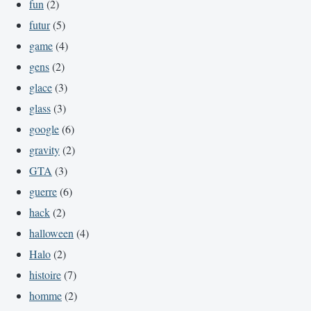
fun
(2)
futur
(5)
game
(4)
gens
(2)
glace
(3)
glass
(3)
google
(6)
gravity
(2)
GTA
(3)
guerre
(6)
hack
(2)
halloween
(4)
Halo
(2)
histoire
(7)
homme
(2)