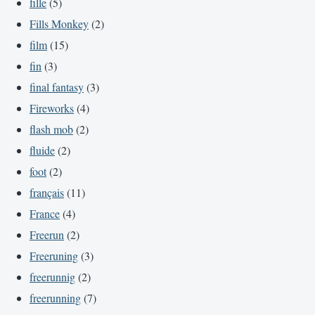
fille
(5)
Fills Monkey
(2)
film
(15)
fin
(3)
final fantasy
(3)
Fireworks
(4)
flash mob
(2)
fluide
(2)
foot
(2)
français
(11)
France
(4)
Freerun
(2)
Freeruning
(3)
freerunnig
(2)
freerunning
(7)