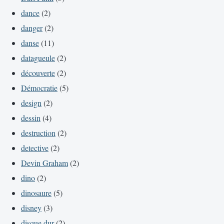
dance
(2)
danger
(2)
danse
(11)
datagueule
(2)
découverte
(2)
Démocratie
(5)
design
(2)
dessin
(4)
destruction
(2)
detective
(2)
Devin Graham
(2)
dino
(2)
dinosaure
(5)
disney
(3)
disque dur
(2)