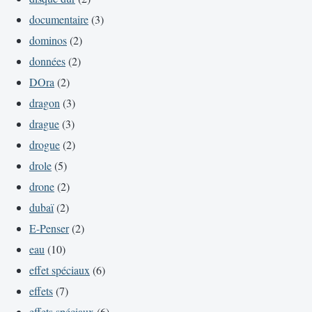
documentaire
(3)
dominos
(2)
données
(2)
DOra
(2)
dragon
(3)
drague
(3)
drogue
(2)
drole
(5)
drone
(2)
dubaï
(2)
E-Penser
(2)
eau
(10)
effet spéciaux
(6)
effets
(7)
effets spéciaux
(6)