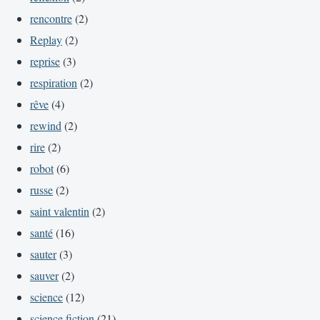
rencontre
(2)
Replay
(2)
reprise
(3)
respiration
(2)
rêve
(4)
rewind
(2)
rire
(2)
robot
(6)
russe
(2)
saint valentin
(2)
santé
(16)
sauter
(3)
sauver
(2)
science
(12)
science fiction
(21)