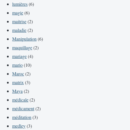
lumières
(6)
magie
(6)
maitrise
(2)
maladie
(2)
Manipulation
(6)
maquillage
(2)
mariage
(4)
mario
(10)
Maroc
(2)
matrix
(3)
Maya
(2)
médicale
(2)
médicament
(2)
méditation
(3)
medley
(3)