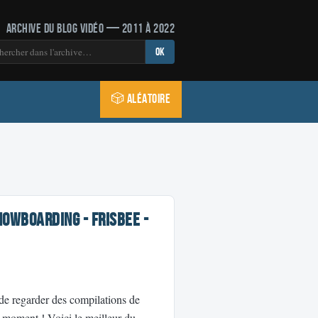
Archive du blog vidéo — 2011 à 2022
OK
🎲 Aléatoire
nowboarding - Frisbee -
de regarder des compilations de
n moment ! Voici le meilleur du …