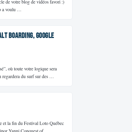
le de votre blog de vidéos favori :)
éo a voulu …
alt Boarding, Google
é”, où toute votre logique sera
n regardera du surf sur des …
ite et la fin du Festival Loto Québec
c minor Yanni Conquest of …