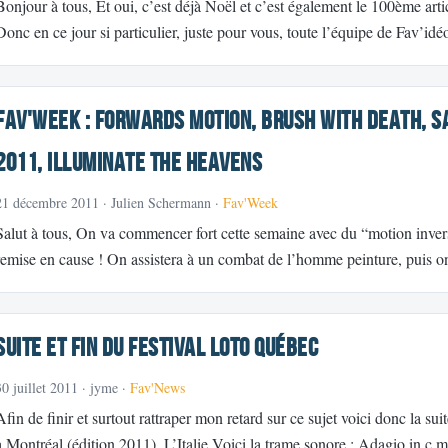
Bonjour à tous, Et oui, c’est déjà Noël et c’est également le 100ème artic
Donc en ce jour si particulier, juste pour vous, toute l’équipe de Fav’id
Fav'Week : Forwards Motion, Brush With Death, S
2011, Illuminate the Heavens
21 décembre 2011
· Julien Schermann ·
Fav'Week
Salut à tous, On va commencer fort cette semaine avec du “motion invers
remise en cause ! On assistera à un combat de l’homme peinture, puis o
Suite et fin du Festival Loto Québec
30 juillet 2011
· jyme ·
Fav'News
Afin de finir et surtout rattraper mon retard sur ce sujet voici donc la su
à Montréal (édition 2011). L’Italie Voici la trame sonore : Adagio in 