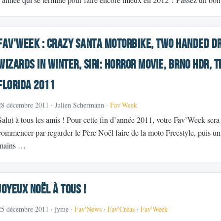
Fav'Week : Crazy Santa Motorbike, Two Handed D
Wizards in Winter, Siri: Horror movie, BRNO HDR,
Florida 2011
28 décembre 2011
· Julien Schermann ·
Fav'Week
Salut à tous les amis ! Pour cette fin d’année 2011, votre Fav’Week s
commencer par regarder le Père Noël faire de la moto Freestyle, puis 
mains …
Joyeux Noël à tous !
25 décembre 2011
· jyme ·
Fav'News
·
Fav'Créas
·
Fav'Week