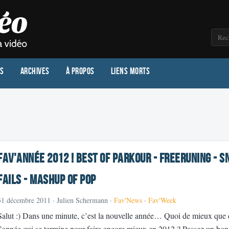
os
Archives
À propos
Liens morts
Fav'année 2012 ! Best of Parkour - Freeruning - S
Fails - Mashup of Pop
31 décembre 2011
· Julien Schermann ·
Fav'News
·
Fav'Week
Salut :) Dans une minute, c’est la nouvelle année… Quoi de mieux que 
l’année qui se termine pour faire encore mieux en 2012 ? Passez un bo