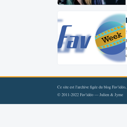
Ce site est l'archive figée du blog Fav'idéo
© 2011-2022 Fav'idéo — Julien & Jyme