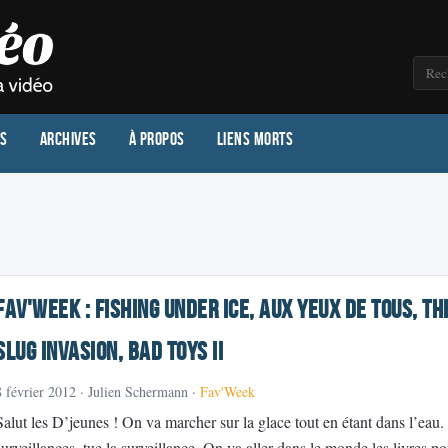
os
Archives
À propos
Liens morts
Fav'Week : Fishing under ice, Aux yeux de Tous, Th
Slug Invasion, Bad Toys II
8 février 2012
· Julien Schermann ·
Fav'Week
Salut les D’jeunes ! On va marcher sur la glace tout en étant dans l’eau.
surveillances, tue la surveillance. On va aller dans le monde les livres po