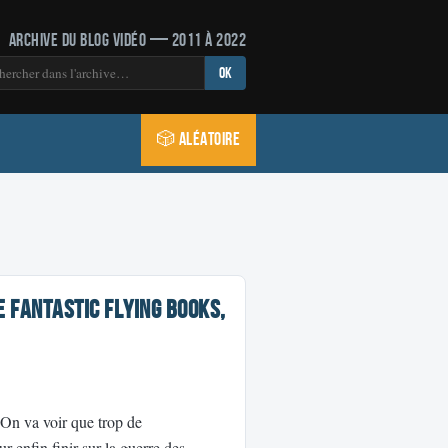
Archive du blog vidéo — 2011 à 2022
OK
🎲 Aléatoire
e Fantastic Flying Books,
 On va voir que trop de
ur enfin finir sur la guerre des …