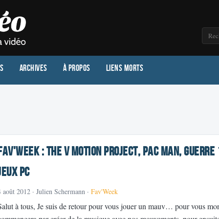
os
Archives
À propos
Liens morts
Fav'Week : The V Motion Project, Pac Man, Guerre 
jeux PC
4 août 2012
· Julien Schermann ·
Fav'Week
Salut à tous, Je suis de retour pour vous jouer un mauv… pour vous mon
commencera par créer de la musique avec nos mouvements, pour ensuite 