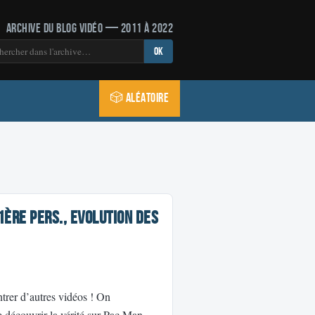
Archive du blog vidéo — 2011 à 2022
OK
🎲 Aléatoire
1ère pers., Evolution des
trer d’autres vidéos ! On
découvrir la vérité sur Pac Man