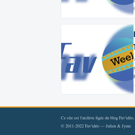
Ce site est l'archive figée du blog Fav'idéo
© 2011-2022 Fav'idéo — Julien & Jyme