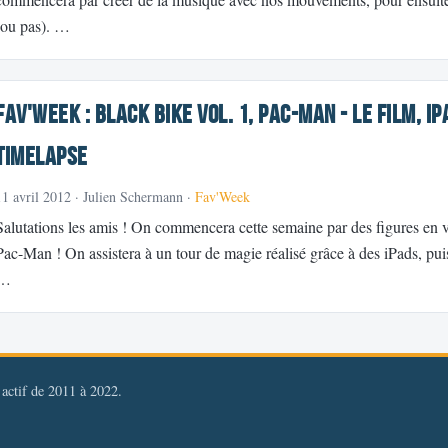
(ou pas). …
Fav'Week : Black Bike vol. 1, Pac-Man - le film, 
Timelapse
11 avril 2012
· Julien Schermann ·
Fav'Week
Salutations les amis ! On commencera cette semaine par des figures en vé
Pac-Man ! On assistera à un tour de magie réalisé grâce à des iPads, puis
…
, actif de 2011 à 2022.