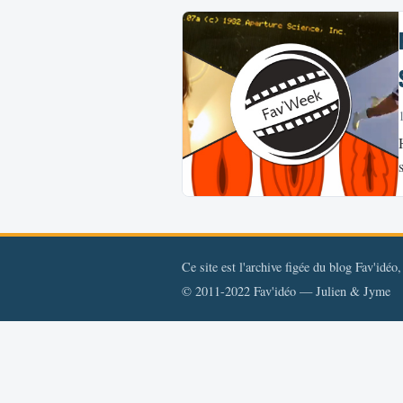
Ce site est l'archive figée du blog Fav'idéo
© 2011-2022 Fav'idéo — Julien & Jyme