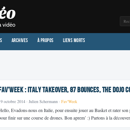
os
Archives
À propos
Liens morts
Fav'week : Italy Takeover, 87 BOUNCES, The Dojo C
19 octobre 2014
· Julien Schermann ·
Fav'Week
Hello, Evadons-nous en Italie, pour ensuite jouer au Basket et rater so
pour finir sur une course de drones. Bon aprem’ :) Partons à la découver