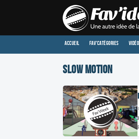
Accueil
Fav'Catégories
Vidé
slow motion