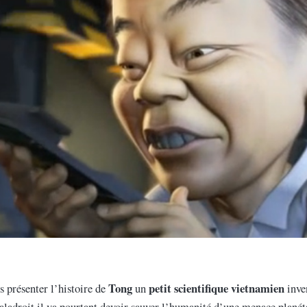
Tong
petit scientifique vietnamien
s présenter l’histoire de
un
inve
aladroit il va pourtant devoir sauver l’humanité d’une menace planét