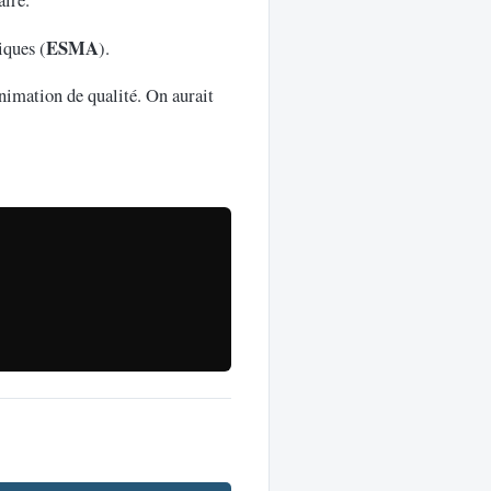
ESMA
iques (
).
animation de qualité. On aurait