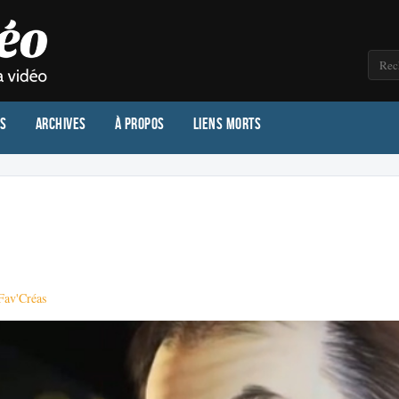
os
Archives
À propos
Liens morts
Fav'Créas