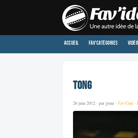
Accueil
Fav'Catégories
Vidé
Tong
26 juin 2012
· par jyme ·
Fav'Ciné
·