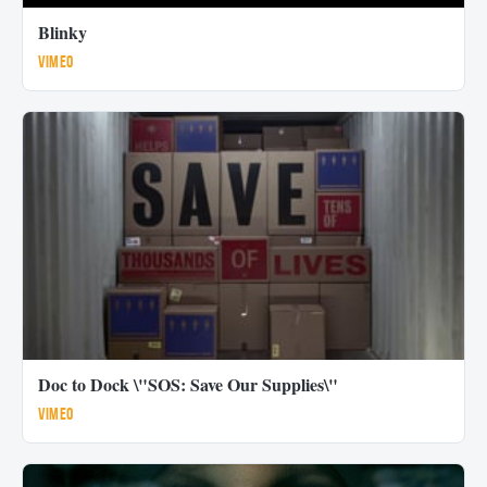
Blinky
Vimeo
Doc to Dock \"SOS: Save Our Supplies\"
Vimeo